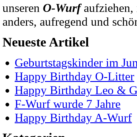
unseren
O-Wurf
aufziehen,
anders, aufregend und schö
Neueste Artikel
Geburtstagskinder im Jun
Happy Birthday O-Litter
Happy Birthday Leo & G
F-Wurf wurde 7 Jahre
Happy Birthday A-Wurf