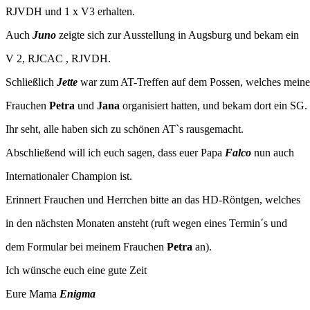
RJVDH und 1 x V3 erhalten.
Auch
Juno
zeigte sich zur Ausstellung in Augsburg und bekam ein
V 2, RJCAC , RJVDH.
Schließlich
Jette
war zum AT-Treffen auf dem Possen, welches meine
Frauchen
Petra
und
Jana
organisiert hatten, und bekam dort ein SG.
Ihr seht, alle haben sich zu schönen AT`s rausgemacht.
Abschließend will ich euch sagen, dass euer Papa
Falco
nun auch
Internationaler Champion ist.
Erinnert Frauchen und Herrchen bitte an das HD-Röntgen, welches
in den nächsten Monaten ansteht (ruft wegen eines Termin´s und
dem Formular bei meinem Frauchen
Petra
an).
Ich wünsche euch eine gute Zeit
Eure Mama
Enigma