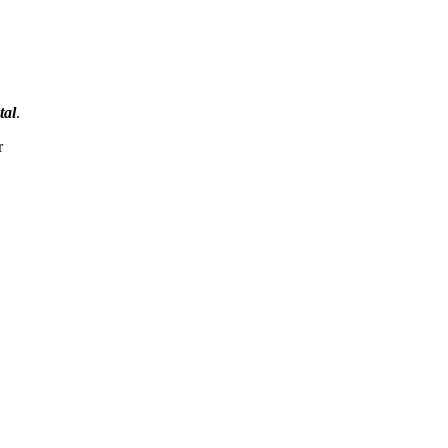
tal
.
r