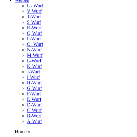
Welpen
U- Wurf
V-Wurf
T-Wurf
S-Wurf
R-Wurf
Q-Wurf
P-Wurf
O- Wurf
N-Wurf
M-Wurf
L-Wurf
K-Wurf
J-Wurf
I-Wurf
H-Wurf
G-Wurf
F-Wurf
E-Wurf
D-Wurf
C-Wurf
B-Wurf
A-Wurf
Home »