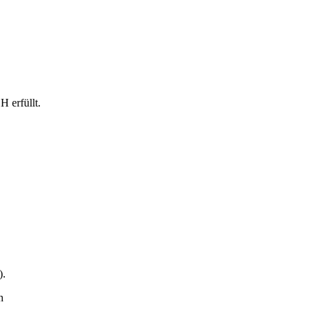
 erfüllt.
).
n