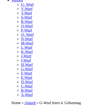
Welpen
U- Wurf
V-Wurf
T-Wurf
S-Wurf
R-Wurf
Q-Wurf
P-Wurf
O- Wurf
N-Wurf
M-Wurf
L-Wurf
K-Wurf
J-Wurf
I-Wurf
H-Wurf
G-Wurf
F-Wurf
E-Wurf
D-Wurf
C-Wurf
B-Wurf
A-Wurf
Home »
Aktuell
» G-Wurf feiert 4. Geburtstag