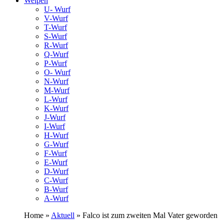
Welpen
U- Wurf
V-Wurf
T-Wurf
S-Wurf
R-Wurf
Q-Wurf
P-Wurf
O- Wurf
N-Wurf
M-Wurf
L-Wurf
K-Wurf
J-Wurf
I-Wurf
H-Wurf
G-Wurf
F-Wurf
E-Wurf
D-Wurf
C-Wurf
B-Wurf
A-Wurf
Home »
Aktuell
» Falco ist zum zweiten Mal Vater geworden