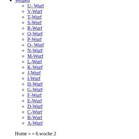
Welpen
U- Wurf
V-Wurf
T-Wurf
S-Wurf
R-Wurf
Q-Wurf
P-Wurf
O- Wurf
N-Wurf
M-Wurf
L-Wurf
K-Wurf
J-Wurf
I-Wurf
H-Wurf
G-Wurf
F-Wurf
E-Wurf
D-Wurf
C-Wurf
B-Wurf
A-Wurf
Home » » 6.woche 2