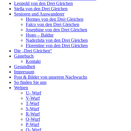
Leopold von den Drei Gleichen
Stella von den Drei Gleichen
Senioren und Auswanderer
Hermes von den Drei Gleichen
Falco von den Drei Gleichen
Josephine von den Drei Gleichen
Hugo – Baldur
Nadezhda von den Drei Gleichen
Florentine von den Drei Gleichen
Die „Drei Gleichen“
Gästebuch
Kontakt
Gesundheit
Impressum
Post & Bilder von unserem Nachwuchs
So finden Sie uns
Welpen
U- Wurf
V-Wurf
T-Wurf
S-Wurf
R-Wurf
Q-Wurf
P-Wurf
O- Wurf