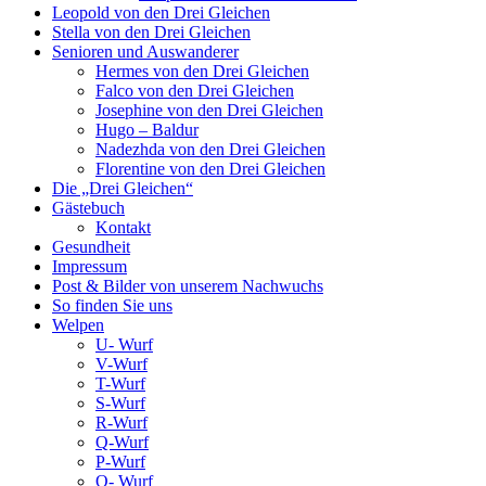
Leopold von den Drei Gleichen
Stella von den Drei Gleichen
Senioren und Auswanderer
Hermes von den Drei Gleichen
Falco von den Drei Gleichen
Josephine von den Drei Gleichen
Hugo – Baldur
Nadezhda von den Drei Gleichen
Florentine von den Drei Gleichen
Die „Drei Gleichen“
Gästebuch
Kontakt
Gesundheit
Impressum
Post & Bilder von unserem Nachwuchs
So finden Sie uns
Welpen
U- Wurf
V-Wurf
T-Wurf
S-Wurf
R-Wurf
Q-Wurf
P-Wurf
O- Wurf