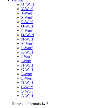
Welpen
U- Wurf
V-Wurf
T-Wurf
S-Wurf
R-Wurf
Q-Wurf
P-Wurf
O- Wurf
N-Wurf
M-Wurf
L-Wurf
K-Wurf
J-Wurf
I-Wurf
H-Wurf
G-Wurf
F-Wurf
E-Wurf
D-Wurf
C-Wurf
B-Wurf
A-Wurf
Home » » chemnitz14 3