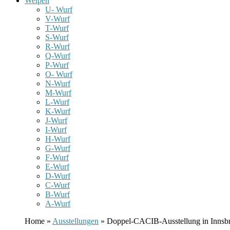
Welpen
U- Wurf
V-Wurf
T-Wurf
S-Wurf
R-Wurf
Q-Wurf
P-Wurf
O- Wurf
N-Wurf
M-Wurf
L-Wurf
K-Wurf
J-Wurf
I-Wurf
H-Wurf
G-Wurf
F-Wurf
E-Wurf
D-Wurf
C-Wurf
B-Wurf
A-Wurf
Home »
Ausstellungen
» Doppel-CACIB-Ausstellung in Innsb