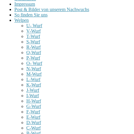
Impressum
Post & Bilder von unserem Nachwuchs
So finden Sie uns
Welpen
U- Wurf
V-Wurf
T-Wurf
S-Wurf
R-Wurf
Q-Wurf
P-Wurf
O- Wurf
N-Wurf
M-Wurf
L-Wurf
K-Wurf
J-Wurf
I-Wurf
H-Wurf
G-Wurf
F-Wurf
E-Wurf
D-Wurf
C-Wurf
B-Wurf