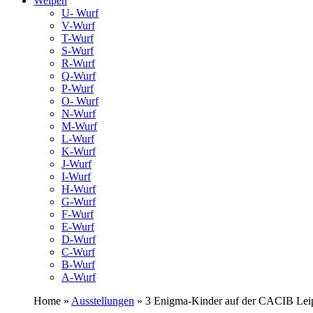
Welpen
U- Wurf
V-Wurf
T-Wurf
S-Wurf
R-Wurf
Q-Wurf
P-Wurf
O- Wurf
N-Wurf
M-Wurf
L-Wurf
K-Wurf
J-Wurf
I-Wurf
H-Wurf
G-Wurf
F-Wurf
E-Wurf
D-Wurf
C-Wurf
B-Wurf
A-Wurf
Home »
Ausstellungen
» 3 Enigma-Kinder auf der CACIB Lei