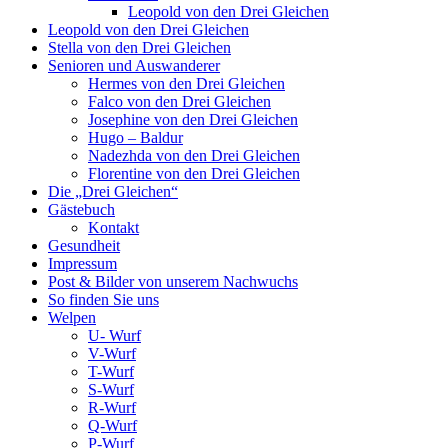
Leopold von den Drei Gleichen
Leopold von den Drei Gleichen
Stella von den Drei Gleichen
Senioren und Auswanderer
Hermes von den Drei Gleichen
Falco von den Drei Gleichen
Josephine von den Drei Gleichen
Hugo – Baldur
Nadezhda von den Drei Gleichen
Florentine von den Drei Gleichen
Die „Drei Gleichen“
Gästebuch
Kontakt
Gesundheit
Impressum
Post & Bilder von unserem Nachwuchs
So finden Sie uns
Welpen
U- Wurf
V-Wurf
T-Wurf
S-Wurf
R-Wurf
Q-Wurf
P-Wurf