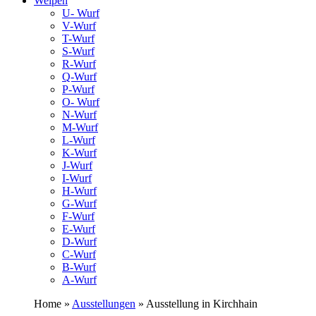
Welpen
U- Wurf
V-Wurf
T-Wurf
S-Wurf
R-Wurf
Q-Wurf
P-Wurf
O- Wurf
N-Wurf
M-Wurf
L-Wurf
K-Wurf
J-Wurf
I-Wurf
H-Wurf
G-Wurf
F-Wurf
E-Wurf
D-Wurf
C-Wurf
B-Wurf
A-Wurf
Home »
Ausstellungen
» Ausstellung in Kirchhain