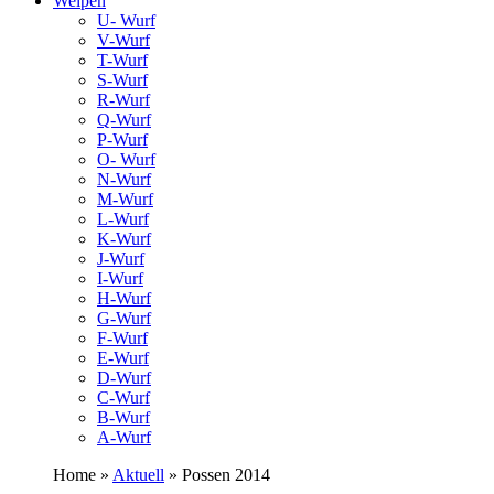
Welpen
U- Wurf
V-Wurf
T-Wurf
S-Wurf
R-Wurf
Q-Wurf
P-Wurf
O- Wurf
N-Wurf
M-Wurf
L-Wurf
K-Wurf
J-Wurf
I-Wurf
H-Wurf
G-Wurf
F-Wurf
E-Wurf
D-Wurf
C-Wurf
B-Wurf
A-Wurf
Home »
Aktuell
» Possen 2014