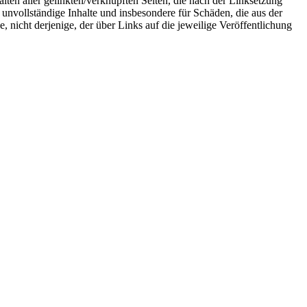
alten aller gelinkten/verknüpften Seiten, die nach der Linksetzung
r unvollständige Inhalte und insbesondere für Schäden, die aus der
, nicht derjenige, der über Links auf die jeweilige Veröffentlichung