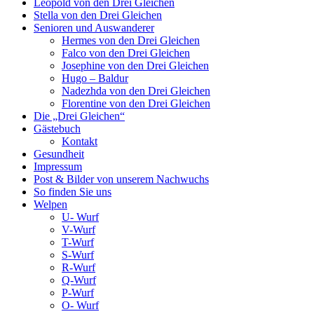
Leopold von den Drei Gleichen
Stella von den Drei Gleichen
Senioren und Auswanderer
Hermes von den Drei Gleichen
Falco von den Drei Gleichen
Josephine von den Drei Gleichen
Hugo – Baldur
Nadezhda von den Drei Gleichen
Florentine von den Drei Gleichen
Die „Drei Gleichen“
Gästebuch
Kontakt
Gesundheit
Impressum
Post & Bilder von unserem Nachwuchs
So finden Sie uns
Welpen
U- Wurf
V-Wurf
T-Wurf
S-Wurf
R-Wurf
Q-Wurf
P-Wurf
O- Wurf