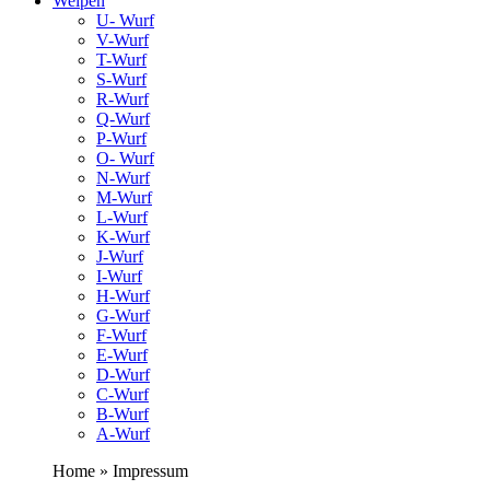
Welpen
U- Wurf
V-Wurf
T-Wurf
S-Wurf
R-Wurf
Q-Wurf
P-Wurf
O- Wurf
N-Wurf
M-Wurf
L-Wurf
K-Wurf
J-Wurf
I-Wurf
H-Wurf
G-Wurf
F-Wurf
E-Wurf
D-Wurf
C-Wurf
B-Wurf
A-Wurf
Home » Impressum