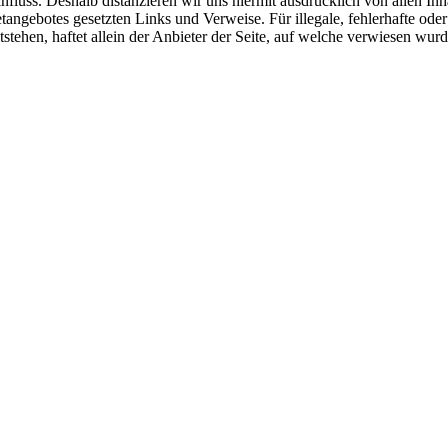
nfluss. Deshalb distanzieren wir uns hiermit ausdrücklich von allen Inh
netangebotes gesetzten Links und Verweise. Für illegale, fehlerhafte ode
ehen, haftet allein der Anbieter der Seite, auf welche verwiesen wurde