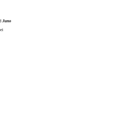
d
Juno
ei