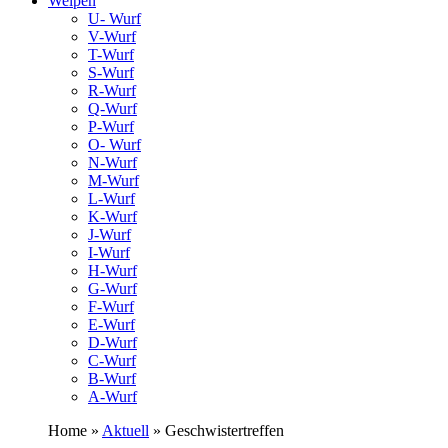
Welpen
U- Wurf
V-Wurf
T-Wurf
S-Wurf
R-Wurf
Q-Wurf
P-Wurf
O- Wurf
N-Wurf
M-Wurf
L-Wurf
K-Wurf
J-Wurf
I-Wurf
H-Wurf
G-Wurf
F-Wurf
E-Wurf
D-Wurf
C-Wurf
B-Wurf
A-Wurf
Home »
Aktuell
» Geschwistertreffen