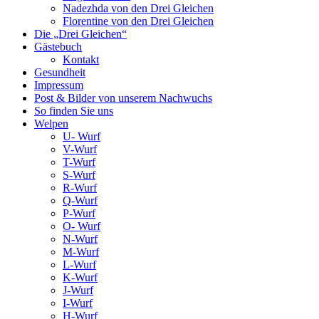
Nadezhda von den Drei Gleichen
Florentine von den Drei Gleichen
Die „Drei Gleichen“
Gästebuch
Kontakt
Gesundheit
Impressum
Post & Bilder von unserem Nachwuchs
So finden Sie uns
Welpen
U- Wurf
V-Wurf
T-Wurf
S-Wurf
R-Wurf
Q-Wurf
P-Wurf
O- Wurf
N-Wurf
M-Wurf
L-Wurf
K-Wurf
J-Wurf
I-Wurf
H-Wurf