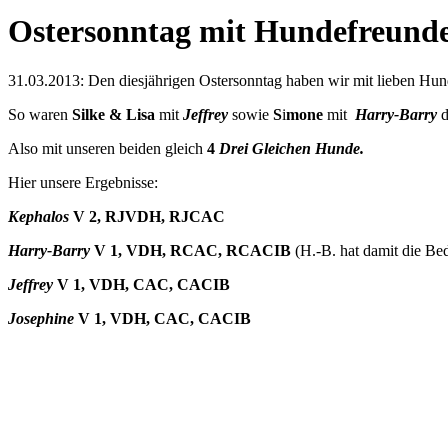
Ostersonntag mit Hundefreund
31.03.2013: Den diesjährigen Ostersonntag haben wir mit lieben H
So waren
Silke & Lisa
mit
Jeffrey
sowie
S
i
mone
mit
Harry-Barry
d
Also mit unseren beiden gleich
4
Drei Gleichen Hunde.
Hier unsere Ergebnisse:
Kephalos
V 2, RJVDH, RJCAC
Harry-Barry
V 1, VDH, RCAC, RCACIB
(H.-B. hat damit die B
Jeffrey
V 1, VDH, CAC, CACIB
Josephine
V 1, VDH, CAC, CACIB