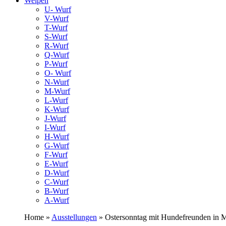
Welpen
U- Wurf
V-Wurf
T-Wurf
S-Wurf
R-Wurf
Q-Wurf
P-Wurf
O- Wurf
N-Wurf
M-Wurf
L-Wurf
K-Wurf
J-Wurf
I-Wurf
H-Wurf
G-Wurf
F-Wurf
E-Wurf
D-Wurf
C-Wurf
B-Wurf
A-Wurf
Home »
Ausstellungen
» Ostersonntag mit Hundefreunden in